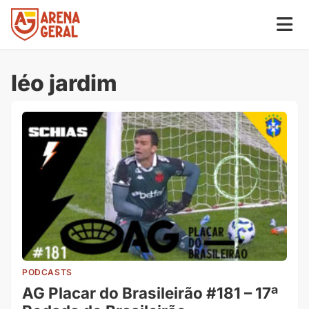
léo jardim
PODCASTS
AG Placar do Brasileirão #181 – 17ª