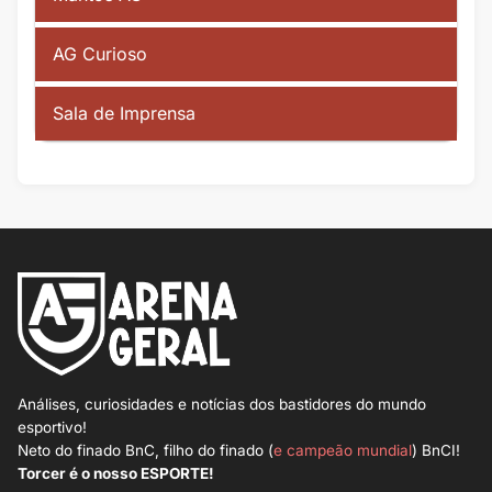
AG Curioso
Sala de Imprensa
Análises, curiosidades e notícias dos bastidores do mundo
esportivo!
Neto do finado BnC, filho do finado (
e campeão mundial
) BnCI!
Torcer é o nosso ESPORTE!