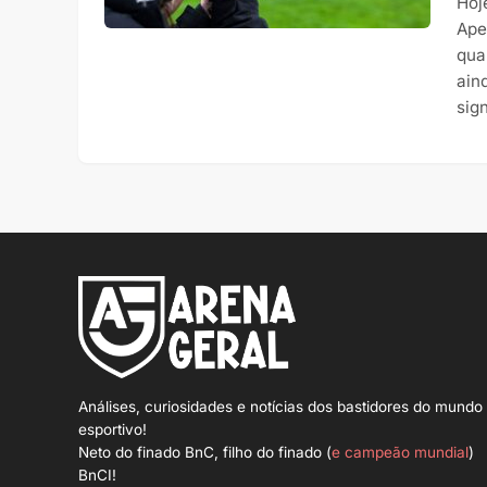
Hoj
Ape
qua
ain
sig
Análises, curiosidades e notícias dos bastidores do mundo
esportivo!
Neto do finado BnC, filho do finado (
e campeão mundial
)
BnCI!