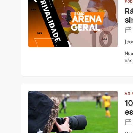
POD
Rá
si
[po
Num
não
AG 
10
es