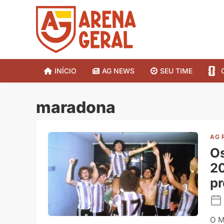
INÍCIO
AG NEWS
SEU TIME
maradona
AG 
Os
20
pr
O M