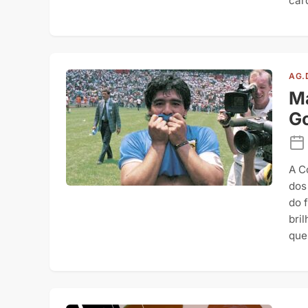
card
AG.
Ma
Go
A C
dos
do 
bri
que