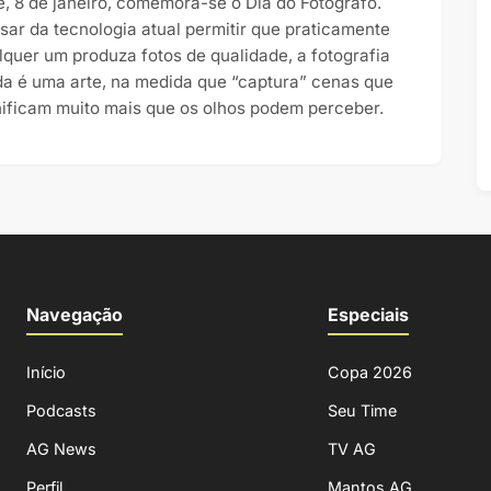
e, 8 de janeiro, comemora-se o Dia do Fotógrafo.
sar da tecnologia atual permitir que praticamente
lquer um produza fotos de qualidade, a fotografia
da é uma arte, na medida que “captura” cenas que
nificam muito mais que os olhos podem perceber.
Navegação
Especiais
Início
Copa 2026
Podcasts
Seu Time
AG News
TV AG
Perfil
Mantos AG