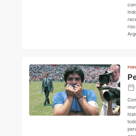
con
Ind
rec
ris
Arg
PER
Pe
Con
mun
his
tod
par