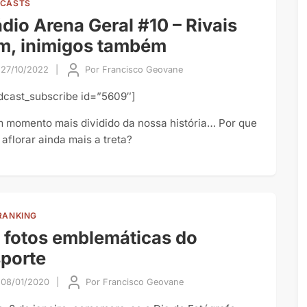
CASTS
dio Arena Geral #10 – Rivais
m, inimigos também
27/10/2022
|
Por
Francisco Geovane
dcast_subscribe id=”5609″]
 momento mais dividido da nossa história… Por que
 aflorar ainda mais a treta?
RANKING
 fotos emblemáticas do
porte
08/01/2020
|
Por
Francisco Geovane