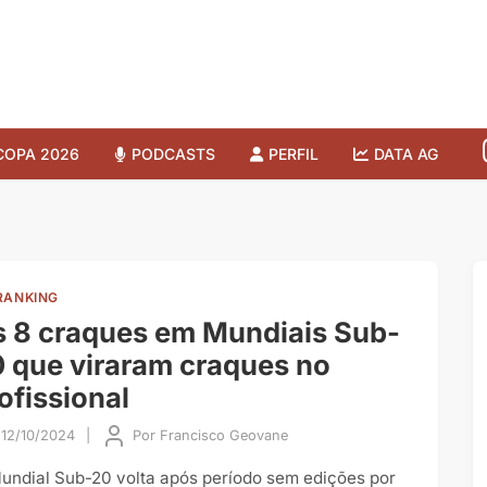
COPA 2026
PODCASTS
PERFIL
DATA AG
RANKING
 8 craques em Mundiais Sub-
 que viraram craques no
ofissional
12/10/2024
|
Por
Francisco Geovane
undial Sub-20 volta após período sem edições por