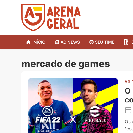
INÍCIO
AG NEWS
SEU TIME
mercado de games
AG 
O 
c
Os 
“es