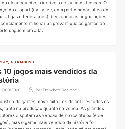
fico alcançou níveis incríveis nos últimos tempos. O
nço do e-sport (inclusive, com participação ativa do
bes, ligas e federações), bem como as negociações
licenciamento milionárias provam que os games de
orte seguem em alta.
PLAY, AG RANKING
 10 jogos mais vendidos da
stória
17/09/2020
|
Por
Francisco Geovane
ndústria de games move milhares de dólares todos os
s, tanto na produção quanto na venda. As grandes
dutoras disputam as vendas de novos títulos (e de
igos), mas o game mais vendido da história foi