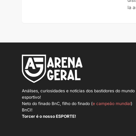
dis
la a
Análises, curiosidades e notícias dos bastidores do mundo
esportivo!
Neto do finado BnC, filho do finado (
e campeão mundial
)
BnCI!
Torcer é o nosso ESPORTE!