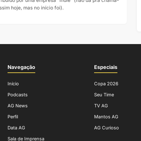
tribuído por uma empresa “indie” (não dá pra chamá-
ssim hoje, mas no início foi).
Navegação
Especiais
Início
Copa 2026
Podcasts
Seu Time
AG News
TV AG
Perfil
Mantos AG
Data AG
AG Curioso
Sala de Imprensa