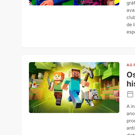
grá
ava
clu
de 
esp
AG 
Os
hi
A i
ano
pro
ant