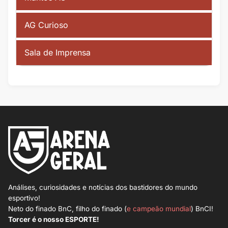
AG Curioso
Sala de Imprensa
Análises, curiosidades e notícias dos bastidores do mundo
esportivo!
Neto do finado BnC, filho do finado (
e campeão mundial
) BnCI!
Torcer é o nosso ESPORTE!