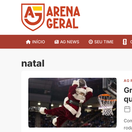
INÍCIO
AG NEWS
SEU TIME
natal
AG 
G
qu
Com
rod