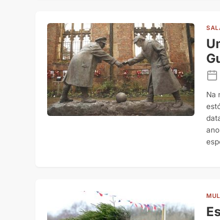
SAL
Um
Gu
Na 
est
dat
ano
esp
MUL
Es