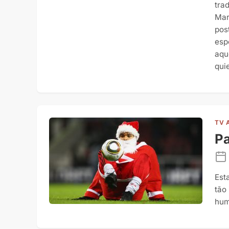
tra
Mar
pos
esp
aqu
quie
TV 
Pa
Est
tão
hum