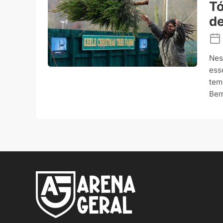
Tó
de
Nes
ess
tem
Bem