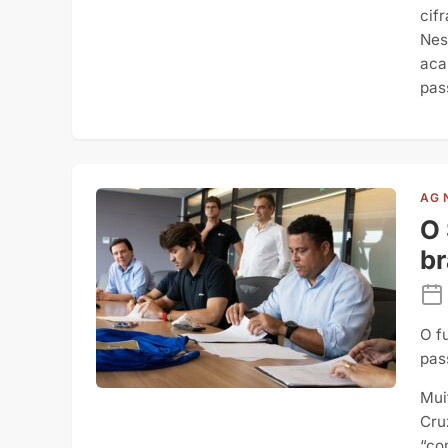
cif
Nes
aca
pas
AG 
O 
br
O f
pas
Mui
Cru
“co