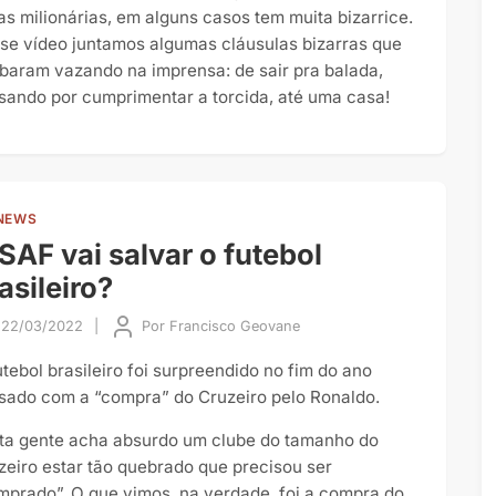
ras milionárias, em alguns casos tem muita bizarrice.
se vídeo juntamos algumas cláusulas bizarras que
baram vazando na imprensa: de sair pra balada,
sando por cumprimentar a torcida, até uma casa!
NEWS
SAF vai salvar o futebol
asileiro?
22/03/2022
|
Por
Francisco Geovane
utebol brasileiro foi surpreendido no fim do ano
sado com a “compra” do Cruzeiro pelo Ronaldo.
ta gente acha absurdo um clube do tamanho do
zeiro estar tão quebrado que precisou ser
mprado”. O que vimos, na verdade, foi a compra do