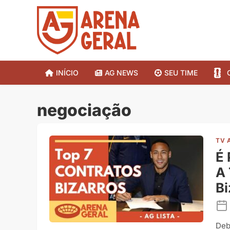
INÍCIO
AG NEWS
SEU TIME
negociação
TV 
É
A 
Bi
Deb