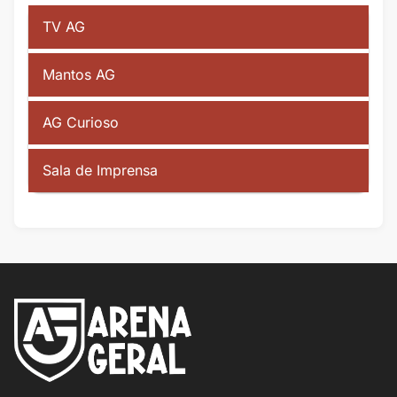
TV AG
Mantos AG
AG Curioso
Sala de Imprensa