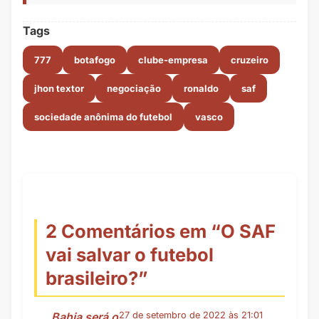
Tags
777
botafogo
clube-empresa
cruzeiro
jhon textor
negociação
ronaldo
saf
sociedade anônima do futebol
vasco
2 Comentários em “
O SAF
vai salvar o futebol
brasileiro?
”
Bahia será o
27 de setembro de 2022 às 21:01