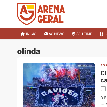
INÍCIO
AG NEWS
SEU TIME
olinda
AG 
Cl
c
O B
pai