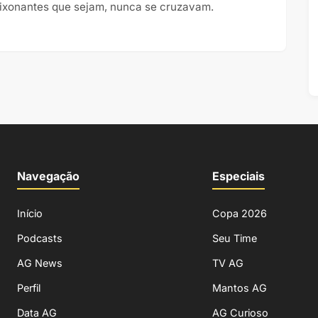
ixonantes que sejam, nunca se cruzavam.
Navegação
Especiais
Início
Copa 2026
Podcasts
Seu Time
AG News
TV AG
Perfil
Mantos AG
Data AG
AG Curioso