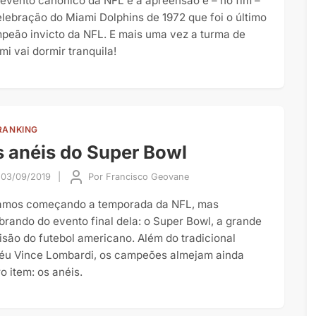
evento canônico da NFL é a apreensão e – no fim –
elebração do Miami Dolphins de 1972 que foi o último
peão invicto da NFL. E mais uma vez a turma de
mi vai dormir tranquila!
RANKING
 anéis do Super Bowl
03/09/2019
|
Por
Francisco Geovane
amos começando a temporada da NFL, mas
brando do evento final dela: o Super Bowl, a grande
isão do futebol americano. Além do tradicional
féu Vince Lombardi, os campeões almejam ainda
o item: os anéis.