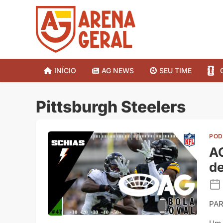
INÍCIO
AG NEWS
SEU TIME
Pittsburgh Steelers
POD
AG
d
PAR