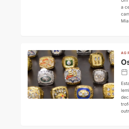
Um 
a c
cam
Mia
AG 
Os
Est
lem
dec
tro
outr