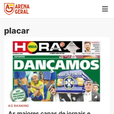
placar
AG RANKING
As maiores capas de jornais e