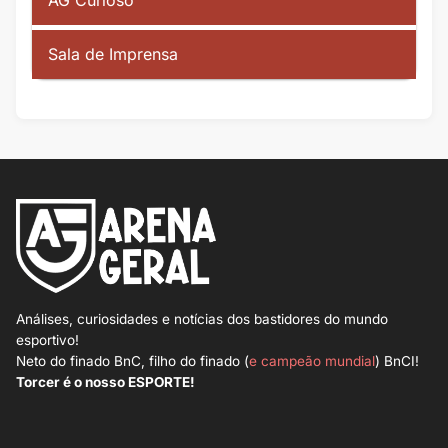
AG Curioso
Sala de Imprensa
Análises, curiosidades e notícias dos bastidores do mundo
esportivo!
Neto do finado BnC, filho do finado (
e campeão mundial
) BnCI!
Torcer é o nosso ESPORTE!