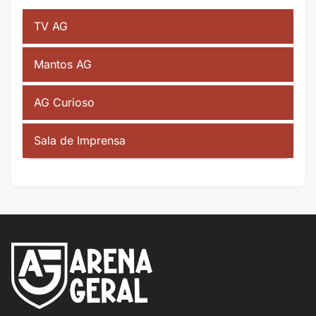
TV AG
Mantos AG
AG Curioso
Sala de Imprensa