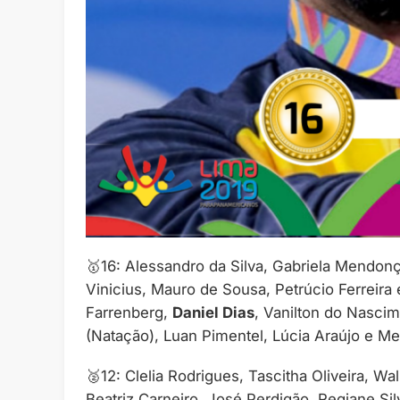
🥇16: Alessandro da Silva, Gabriela Mendonç
Vinicius, Mauro de Sousa, Petrúcio Ferreira 
Farrenberg,
Daniel Dias
, Vanilton do Nasci
(Natação), Luan Pimentel, Lúcia Araújo e M
🥈12: Clelia Rodrigues, Tascitha Oliveira, Wa
Beatriz Carneiro, José Perdigão, Regiane Si