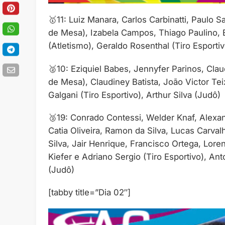
🥇11: Luiz Manara, Carlos Carbinatti, Paulo S
de Mesa), Izabela Campos, Thiago Paulino, 
(Atletismo), Geraldo Rosenthal (Tiro Esporti
🥈10: Eziquiel Babes, Jennyfer Parinos, Clau
de Mesa), Claudiney Batista, João Victor Teix
Galgani (Tiro Esportivo), Arthur Silva (Judô)
🥉19: Conrado Contessi, Welder Knaf, Alexan
Catia Oliveira, Ramon da Silva, Lucas Carval
Silva, Jair Henrique, Francisco Ortega, Loren
Kiefer e Adriano Sergio (Tiro Esportivo), A
(Judô)
[tabby title=”Dia 02″]