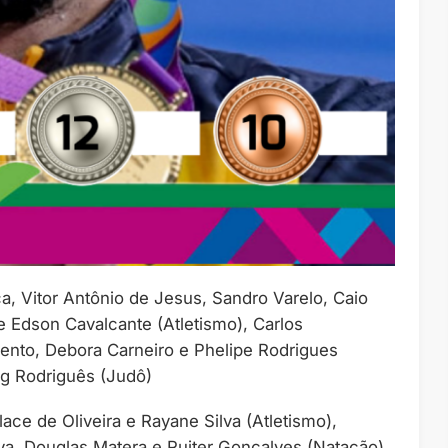
a, Vitor Antônio de Jesus, Sandro Varelo, Caio
e Edson Cavalcante (Atletismo), Carlos
mento, Debora Carneiro e Phelipe Rodrigues
eg Rodriguês (Judô)
llace de Oliveira e Rayane Silva (Atletismo),
lva, Douglas Matera e Ruiter Gonçalves (Natação),