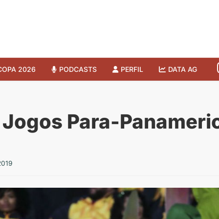
COPA 2026
PODCASTS
PERFIL
DATA AG
r Jogos Para-Panameri
2019