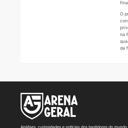
fin
O p
con
pri
na 
qua
de f
Análises, curiosidades e notícias dos bastidores do mundo