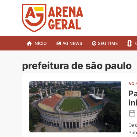
INÍCIO
AG NEWS
SEU TIME
prefeitura de são paulo
AG 
P
in
Des
Púb