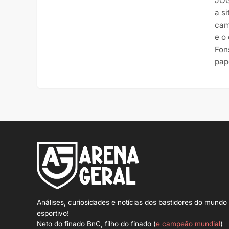
JOG
a si
cam
e o
Fon
pap
Análises, curiosidades e notícias dos bastidores do mundo
esportivo!
Neto do finado BnC, filho do finado (
e campeão mundial
)