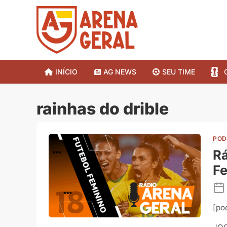
INÍCIO
AG NEWS
SEU TIME
rainhas do drible
POD
Rá
Fe
[po