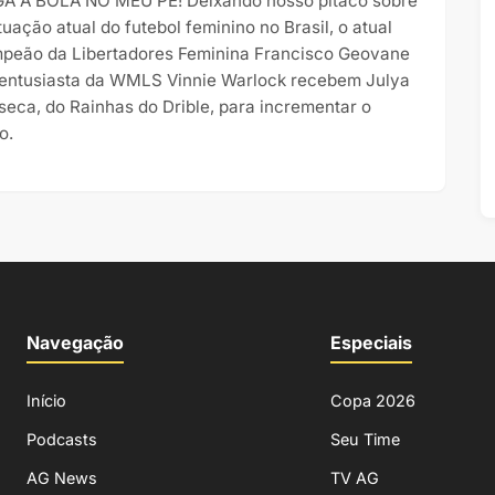
A A BOLA NO MEU PÉ! Deixando nosso pitaco sobre
tuação atual do futebol feminino no Brasil, o atual
peão da Libertadores Feminina Francisco Geovane
 entusiasta da WMLS Vinnie Warlock recebem Julya
seca, do Rainhas do Drible, para incrementar o
o.
Navegação
Especiais
Início
Copa 2026
Podcasts
Seu Time
AG News
TV AG