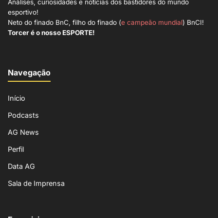
Análises, curiosidades e notícias dos bastidores do mundo
esportivo!
Neto do finado BnC, filho do finado (
e campeão mundial
) BnCI!
Torcer é o nosso ESPORTE!
Navegação
Início
Podcasts
AG News
Perfil
Data AG
Sala de Imprensa