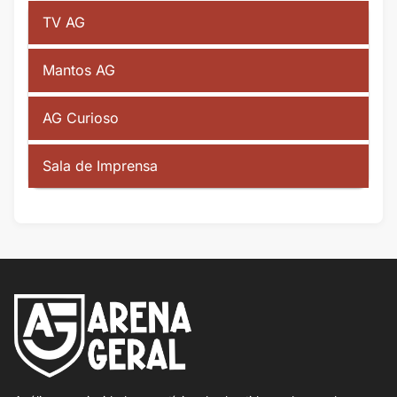
TV AG
Mantos AG
AG Curioso
Sala de Imprensa