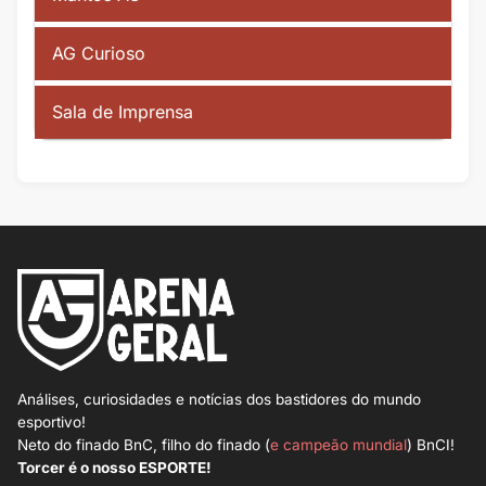
AG Curioso
Sala de Imprensa
Análises, curiosidades e notícias dos bastidores do mundo
esportivo!
Neto do finado BnC, filho do finado (
e campeão mundial
) BnCI!
Torcer é o nosso ESPORTE!