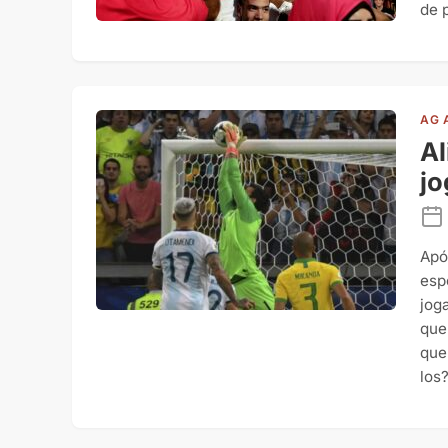
de 
AG 
Al
j
Apó
esp
jog
que
que
los