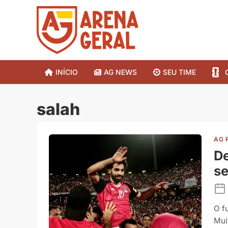
INÍCIO
AG NEWS
SEU TIME
salah
AG 
De
s
O f
Mui