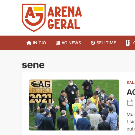
INÍCIO
AG NEWS
SEU TIME
sene
SAL
AG
Mui
fís
out