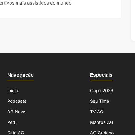
ortivos mais assistidos do mundo.
Navegação
Especiais
Início
Copa 2026
Podcasts
Seu Time
AG News
TV AG
Perfil
Mantos AG
Data AG
AG Curioso