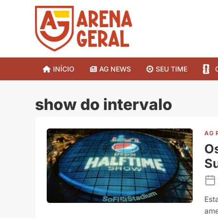
INÍCIO
AG NEWS
SEU TIME
show do intervalo
AG 
Os
S
Est
ame