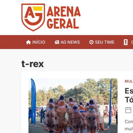
INÍCIO
AG NEWS
SEU TIME
t-rex
MUL
Es
Tó
Con
mui