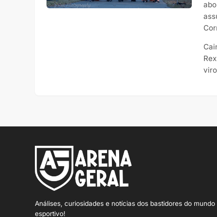
abo
ass
Cor
Cai
Rex
vir
Análises, curiosidades e notícias dos bastidores do mundo
esportivo!