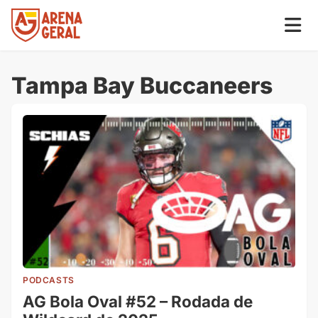
Tampa Bay Buccaneers
PODCASTS
AG Bola Oval #52 – Rodada de