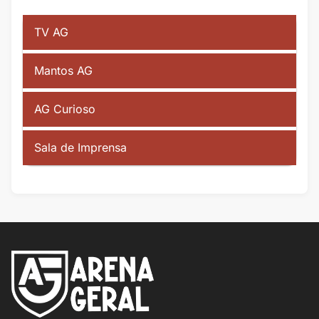
TV AG
Mantos AG
AG Curioso
Sala de Imprensa