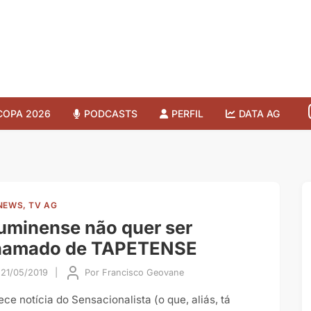
COPA 2026
PODCASTS
PERFIL
DATA AG
NEWS, TV AG
uminense não quer ser
hamado de TAPETENSE
21/05/2019
|
Por
Francisco Geovane
ece notícia do Sensacionalista (o que, aliás, tá