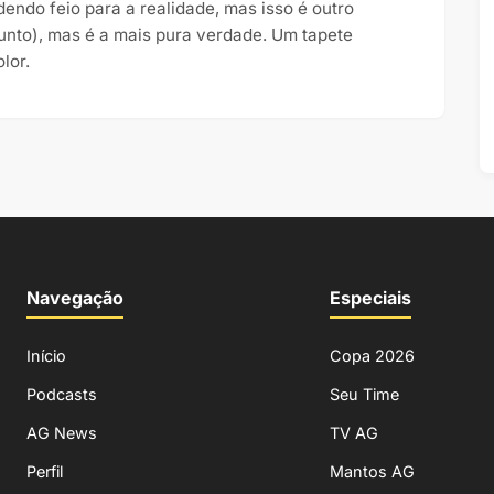
dendo feio para a realidade, mas isso é outro
unto), mas é a mais pura verdade. Um tapete
olor.
Navegação
Especiais
Início
Copa 2026
Podcasts
Seu Time
AG News
TV AG
Perfil
Mantos AG