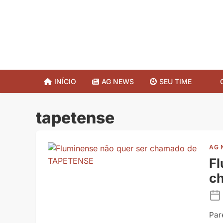
INÍCIO
AG NEWS
SEU TIME
tapetense
AG 
Fl
c
Par