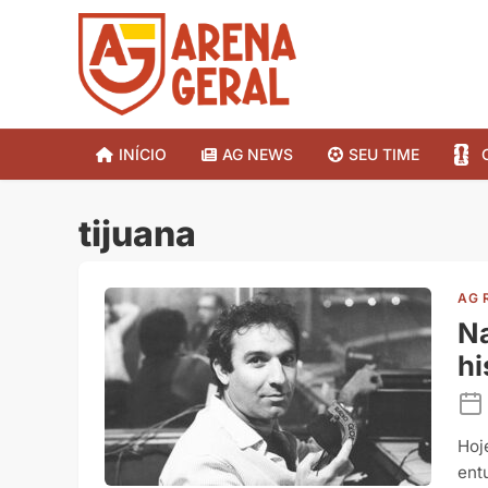
INÍCIO
AG NEWS
SEU TIME
tijuana
AG 
Na
hi
Hoj
ent