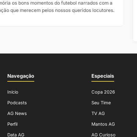
ória os bons momentos do futebol narrados com a
ção que merecem pelos nossos queridos locutores.
Navegação
Especiais
Início
Copa 2026
Podcasts
Seu Time
AG News
TV AG
Perfil
Mantos AG
Data AG
AG Curioso