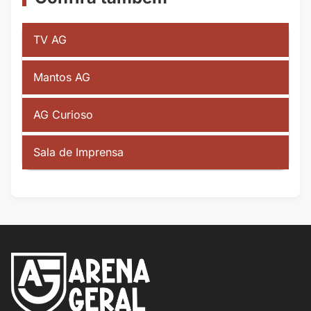
TV AG
Mantos AG
AG Curioso
Sala de Imprensa