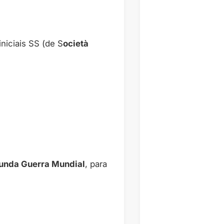
niciais SS (de S
ocietà
gunda Guerra Mundial
, para