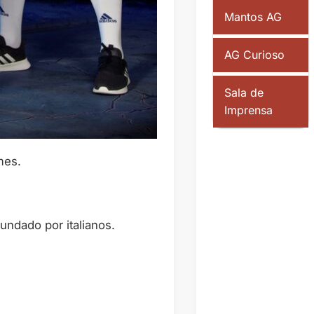
Mantos AG
AG Curioso
Sala de
Imprensa
mes.
fundado por italianos.