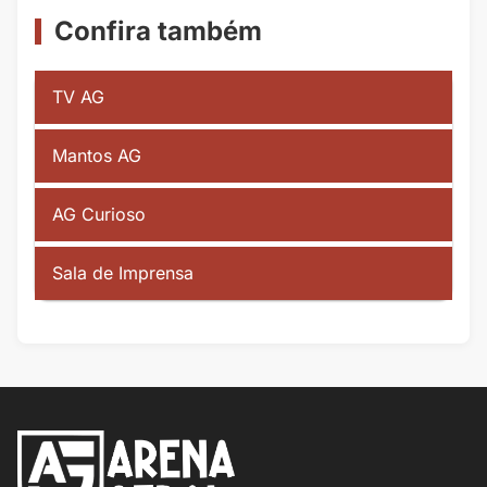
Confira também
TV AG
Mantos AG
AG Curioso
Sala de Imprensa