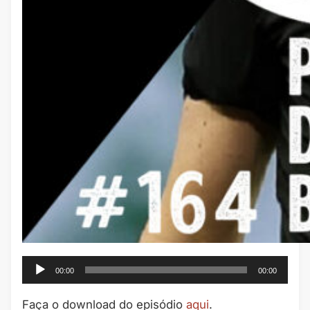
Tocador
00:00
00:00
de
áudio
Faça o download do episódio
aqui
.