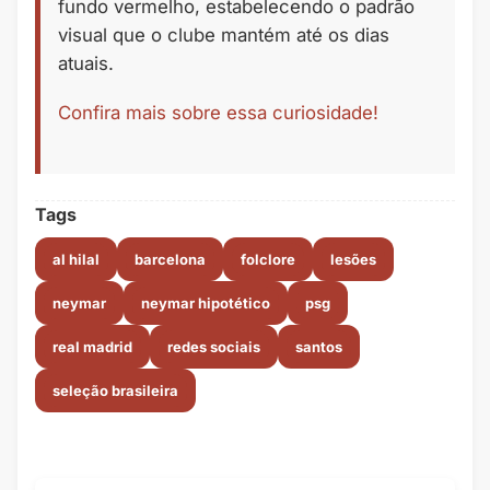
fundo vermelho, estabelecendo o padrão
visual que o clube mantém até os dias
atuais.
Confira mais sobre essa curiosidade!
Tags
al hilal
barcelona
folclore
lesões
neymar
neymar hipotético
psg
real madrid
redes sociais
santos
seleção brasileira