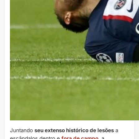
Juntando
seu extenso histórico de lesões
a
escândalos dentro e
fora de campo
, a