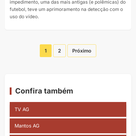
impedimento, uma das mais antigas (e polêmicas) do
futebol, teve um aprimoramento na detecção com o
uso do vídeo.
1
2
Próximo
Paginação
de
Posts
Confira também
TV AG
Mantos AG