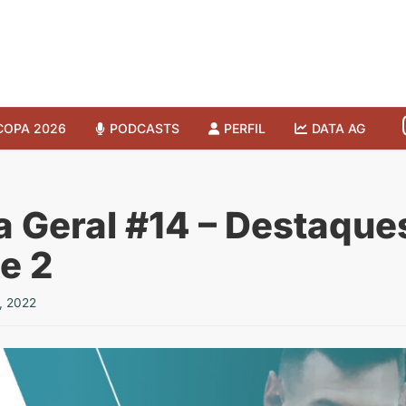
COPA 2026
PODCASTS
PERFIL
DATA AG
a Geral #14 – Destaque
e 2
, 2022