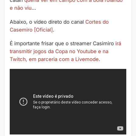
catari
queria ver em campo com a bola rolando
e não viu
…
Abaixo, o vídeo direto do canal
Cortes do
Casemiro [Oficial]
.
É importante frisar que o streamer Casimiro
irá
transmitir jogos da Copa no Youtube e na
Twitch, em parceria com a Livemode
.