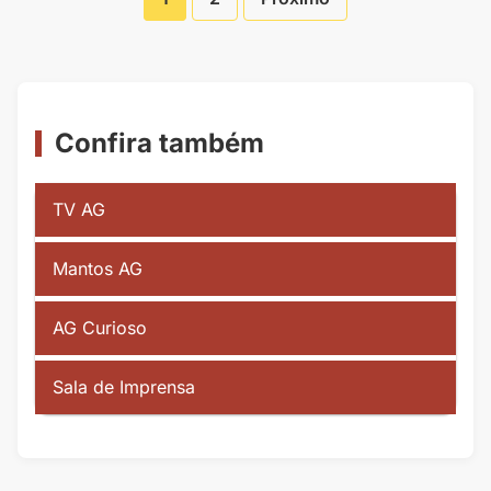
Paginação
de
Posts
Confira também
TV AG
Mantos AG
AG Curioso
Sala de Imprensa