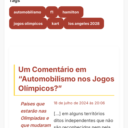
Tags
automobilismo
f1
hamilton
jogos olímpicos
kart
los angeles 2028
Um Comentário em
“
Automobilismo nos Jogos
Olímpicos?
”
Países que
18 de julho de 2024 às 20:06
estarão nas
[…] em alguns territórios
Olimpíadas e
ditos independentes que não
que mudaram
são reconhecidos nem pela