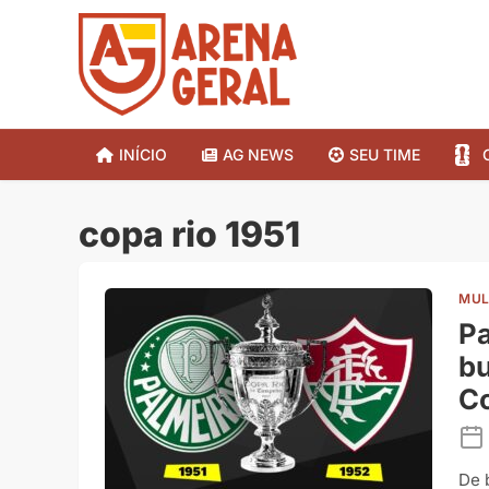
INÍCIO
AG NEWS
SEU TIME
copa rio 1951
MUL
Pa
bu
Co
De 