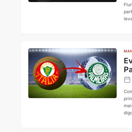
Flu
par
lev
MAN
Ev
Pa
Con
pri
mai
dig