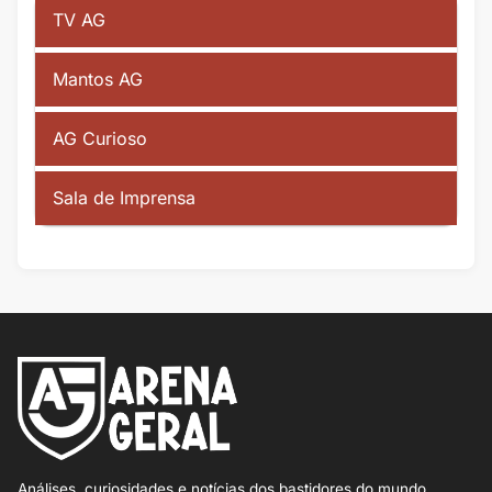
TV AG
Mantos AG
AG Curioso
Sala de Imprensa
Análises, curiosidades e notícias dos bastidores do mundo