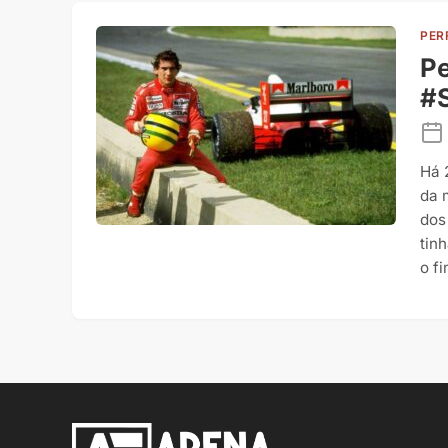
PER
Pe
#
Há 
da 
dos
tin
o f