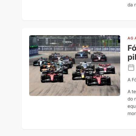
da 
AG 
Fó
pi
A F
A t
do 
equ
mon