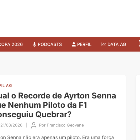
COPA 2026
PODCASTS
PERFIL
DATA AG
FIL AG
al o Recorde de Ayrton Senna
e Nenhum Piloto da F1
onseguiu Quebrar?
21/03/2026
|
Por
Francisco Geovane
ton Senna não era apenas um piloto. Era uma força