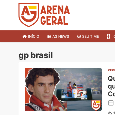
INÍCIO
AG NEWS
SEU TIME
gp brasil
PER
Qu
qu
C
Ayr