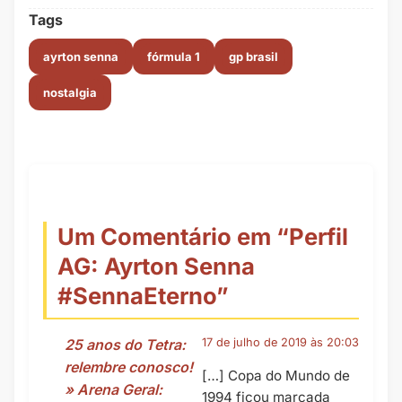
Tags
ayrton senna
fórmula 1
gp brasil
nostalgia
Um Comentário em “
Perfil
AG: Ayrton Senna
#SennaEterno
”
25 anos do Tetra:
17 de julho de 2019 às 20:03
relembre conosco!
[…] Copa do Mundo de
» Arena Geral:
1994 ficou marcada