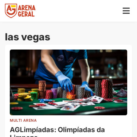
las vegas
MULTI ARENA
AGLimpíadas: Olimpíadas da