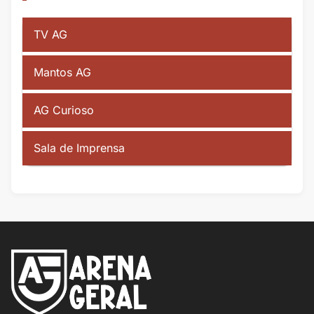
TV AG
Mantos AG
AG Curioso
Sala de Imprensa