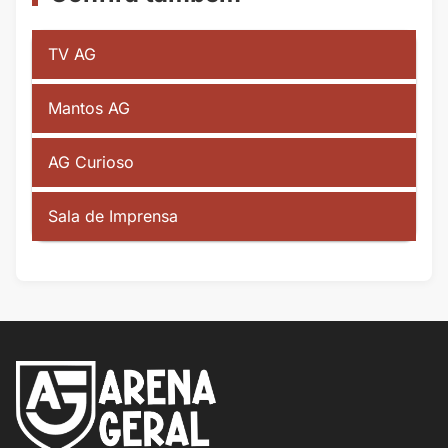
TV AG
Mantos AG
AG Curioso
Sala de Imprensa