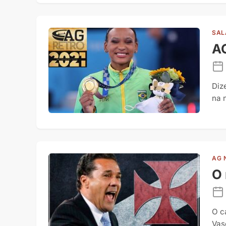
SAL
AG
Diz
na 
AG 
O 
O c
Vas