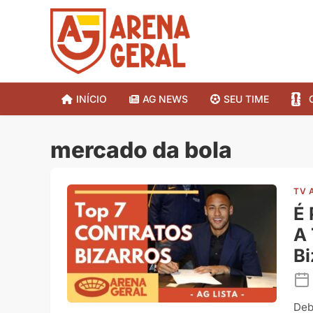
INÍCIO
AG NEWS
SEU TIME
mercado da bola
TV 
É
A 
Bi
Deb