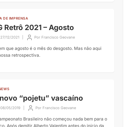
A DE IMPRENSA
 Retrô 2021 – Agosto
27/12/2021
|
Por
Francisco Geovane
em que agosto é o mês do desgosto. Mas não aqui
nossa retrospectiva.
NEWS
novo “pojetu” vascaíno
08/05/2019
|
Por
Francisco Geovane
ampeonato Brasileiro não começou nada bem para o
co. Após demitir Alberto Valentim antes do início da