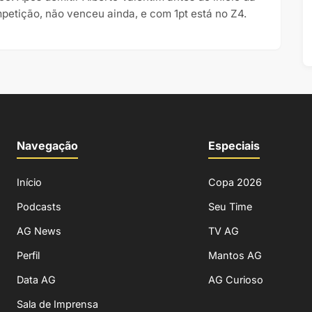
petição, não venceu ainda, e com 1pt está no Z4.
Navegação
Especiais
Início
Copa 2026
Podcasts
Seu Time
AG News
TV AG
Perfil
Mantos AG
Data AG
AG Curioso
Sala de Imprensa