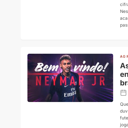
cif
Nes
aca
pas
AG 
As
en
br
Que
duv
fut
jog