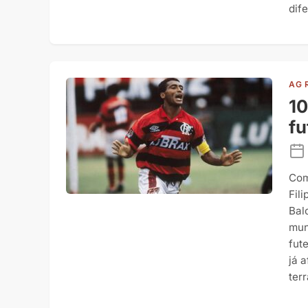
dif
AG 
10
fu
Com
Fil
Bal
mun
fut
já 
ter