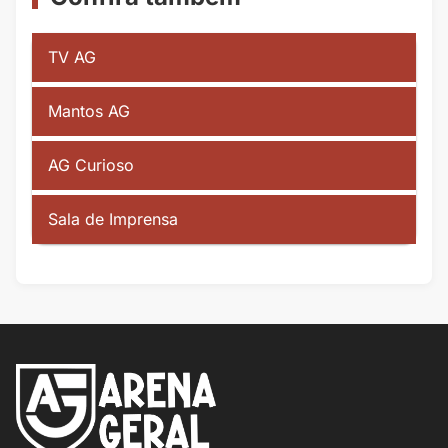
TV AG
Mantos AG
AG Curioso
Sala de Imprensa