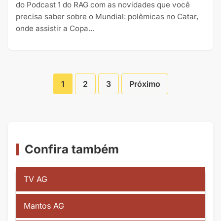
do Podcast 1 do RAG com as novidades que você
precisa saber sobre o Mundial: polêmicas no Catar,
onde assistir a Copa…
1
2
3
Próximo
Paginação
de
Posts
Confira também
TV AG
Mantos AG