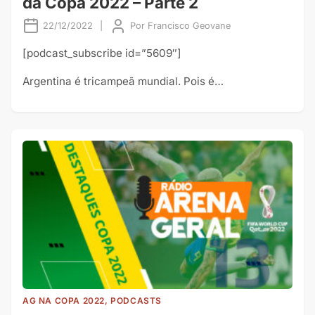
da Copa 2022 – Parte 2
22/12/2022
|
Por
Francisco Geovane
[podcast_subscribe id=”5609″]
Argentina é tricampeã mundial. Pois é…
AG NA COPA 2022, PODCASTS