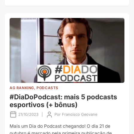
AG RANKING, PODCASTS
#DiaDoPodcast: mais 5 podcasts
esportivos (+ bônus)
21/10/2023
|
Por
Francisco Geovane
Mais um Dia do Podcast chegando! O dia 21 de
outubro é marcado pela primeira publicação de