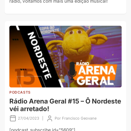
rádio, voltamos com mais uma edição musical!
PODCASTS
Rádio Arena Geral #15 – Ô Nordeste
véi arretado!
27/04/2023
|
Por
Francisco Geovane
[podcast_subscribe id=”5609″]