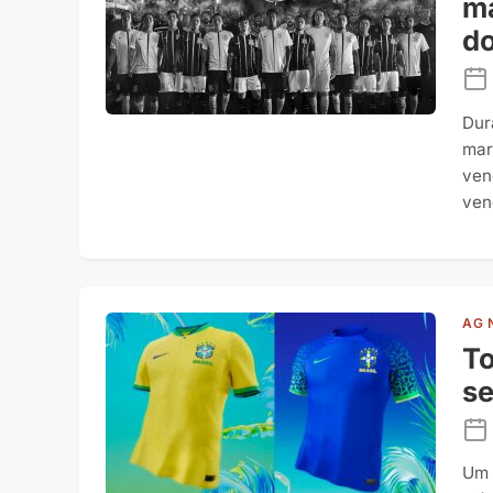
ma
do
Dur
mar
ven
ven
AG 
To
se
Um 