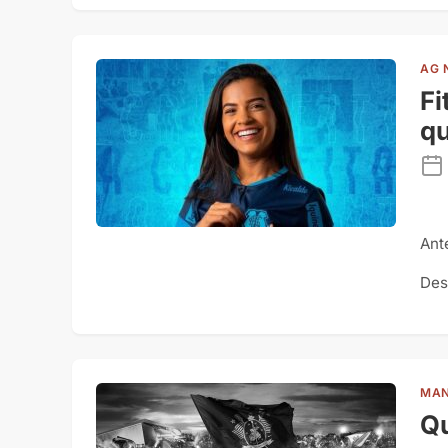
AG 
Fi
qu
Ant
Des
MAN
Qu