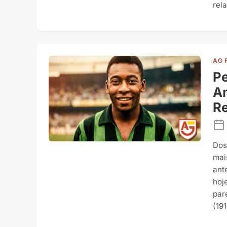
rela
AG 
Pe
Am
Re
Dos
mai
ante
hoj
par
(19