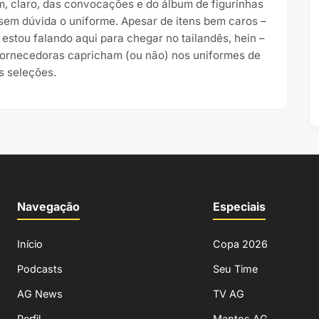
m, claro, das convocações e do álbum de figurinhas
 sem dúvida o uniforme. Apesar de itens bem caros –
 estou falando aqui para chegar no tailandês, hein –
fornecedoras capricham (ou não) nos uniformes de
s seleções.
Navegação
Especiais
Início
Copa 2026
Podcasts
Seu Time
AG News
TV AG
Perfil
Mantos AG