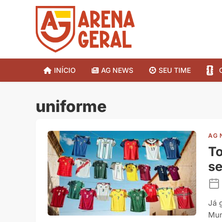
INÍCIO
AG NEWS
SEU TIME
uniforme
AG 
To
se
Já 
Mun