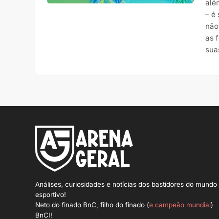
alé
– é
não
as 
sua
Análises, curiosidades e notícias dos bastidores do mundo
esportivo!
Neto do finado BnC, filho do finado (
e campeão mundial
)
BnCI!