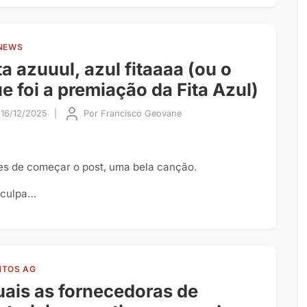
NEWS
ta azuuul, azul fitaaaa (ou o
e foi a premiação da Fita Azul)
16/12/2025
|
Por
Francisco Geovane
es de começar o post, uma bela canção.
culpa…
TOS AG
ais as fornecedoras de