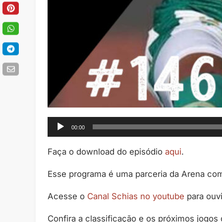
Tocador
00:00
de
áudio
Faça o download do episódio
aqui
.
Esse programa é uma parceria da Arena co
Acesse o
Canal Schias no youtube
para ouv
Confira a classificação e os próximos jogos