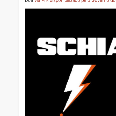
Doe
via PIX disponibilizado pelo Governo d