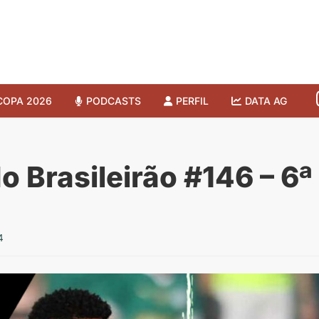
COPA 2026
PODCASTS
PERFIL
DATA AG
o Brasileirão #146 – 6
4