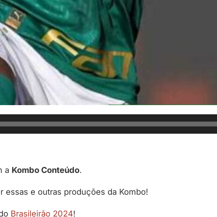
m a
Kombo Conteúdo
.
ir essas e outras produções da Kombo!
 do
Brasileirão 2024
!