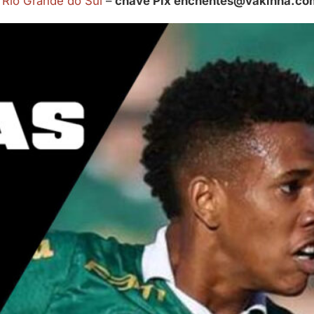
o Rio Grande do Sul
–
chave Pix enchentes@vakinha.co