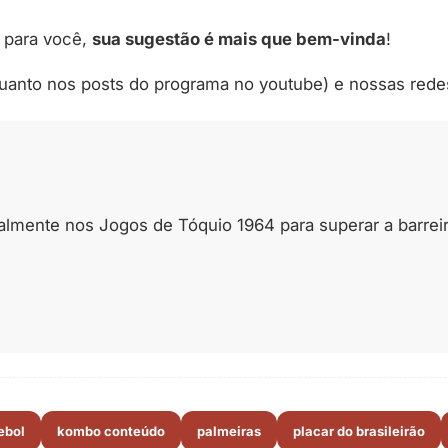
 para você,
sua sugestão é mais que bem-vinda
!
quanto nos posts do programa no youtube) e nossas rede
lmente nos Jogos de Tóquio 1964 para superar a barreira 
ebol
kombo conteúdo
palmeiras
placar do brasileirão