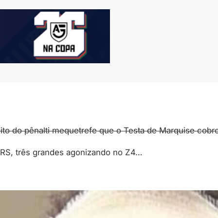
ito do pênalti mequetrefe que o Testa de Marquise cobr
o RS, três grandes agonizando no Z4…