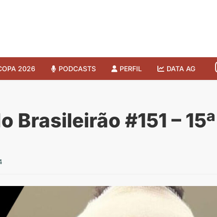
COPA 2026
PODCASTS
PERFIL
DATA AG
o Brasileirão #151 – 15
4