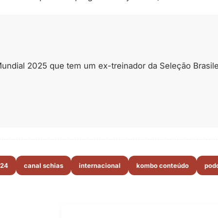
ndial 2025 que tem um ex-treinador da Seleção Brasilei
024
canal schias
internacional
kombo conteúdo
pod