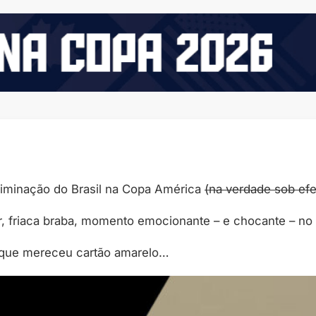
eliminação do Brasil na Copa América
(na verdade sob efe
r, friaca braba, momento emocionante – e chocante – n
o que mereceu cartão amarelo…