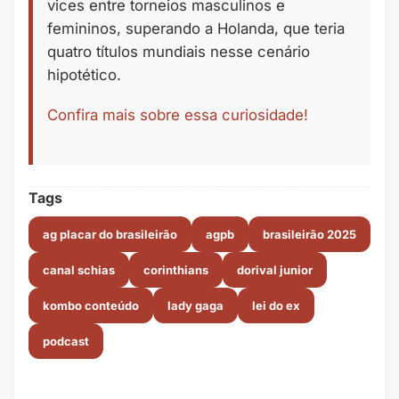
vices entre torneios masculinos e
femininos, superando a Holanda, que teria
quatro títulos mundiais nesse cenário
hipotético.
Confira mais sobre essa curiosidade!
Tags
ag placar do brasileirão
agpb
brasileirão 2025
canal schias
corinthians
dorival junior
kombo conteúdo
lady gaga
lei do ex
podcast