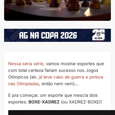
Nessa séria série
, vamos mostrar esportes que
com total certeza fariam sucesso nos Jogos
Olímpicos (ah,
já teve cabo de guerra e pintura
nas Olimpíadas
, então nem vem)…
E pra começar, um esporte que mescla dois
esportes:
BOXE-XADREZ
(ou XADREZ-BOXE)!