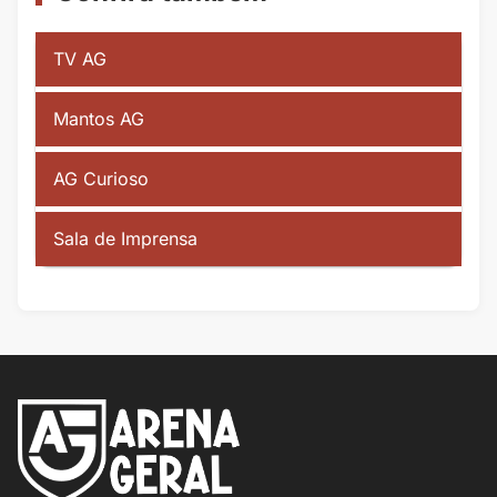
TV AG
Mantos AG
AG Curioso
Sala de Imprensa