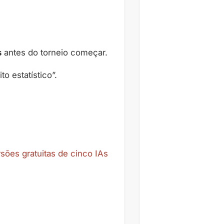
s
antes do torneio começar.
o estatístico”.
rsões gratuitas de cinco IAs