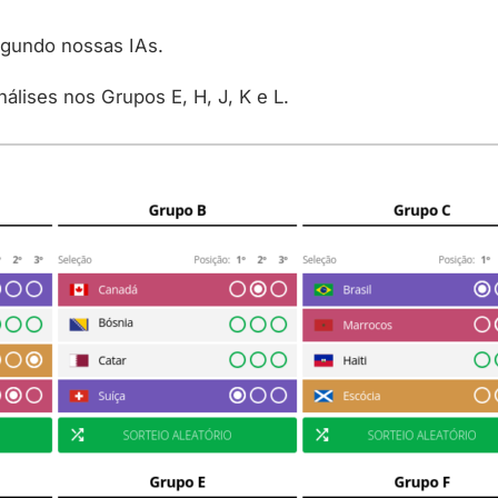
egundo nossas IAs.
álises nos Grupos E, H, J, K e L.