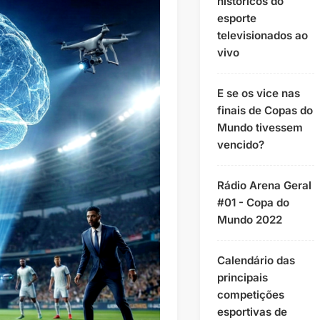
históricos do
esporte
televisionados ao
vivo
E se os vice nas
finais de Copas do
Mundo tivessem
vencido?
Rádio Arena Geral
#01 - Copa do
Mundo 2022
Calendário das
principais
competições
esportivas de