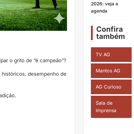
2026: veja a
agenda
Confira
também
TV AG
par o grito de “é campeão”?
Mantos AG
s históricos, desempenho de
AG Curioso
adição.
Sala de
Imprensa